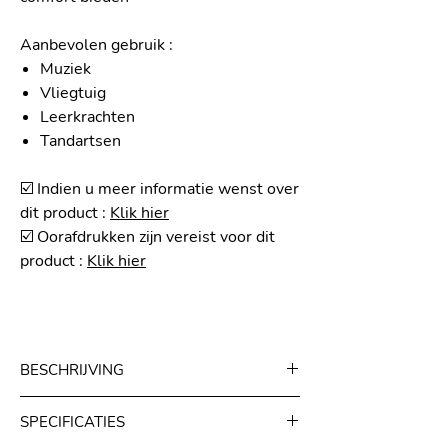
Aanbevolen gebruik
:
Muziek
Vliegtuig
Leerkrachten
Tandartsen
☑️
Indien u meer informatie wenst over
dit product
: ​
Klik hier
☑️ Oorafdrukken zijn vereist voor dit
product :
Klik hier
BESCHRIJVING
De op maat gemaakte Decilo Soft Linear
SPECIFICATIES
oordopjes zijn ontworpen om optimale